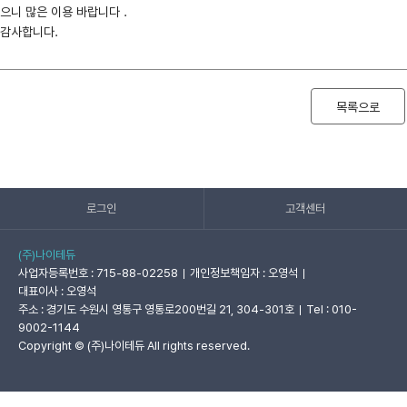
으니 많은 이용 바랍니다 .
감사합니다.
목록으로
로그인
고객센터
(주)나이테듀
사업자등록번호 : 715-88-02258
개인정보책임자 : 오영석
대표이사 : 오영석
주소 : 경기도 수원시 영통구 영통로200번길 21, 304-301호
Tel : 010-
9002-1144
Copyright © (주)나이테듀 All rights reserved.