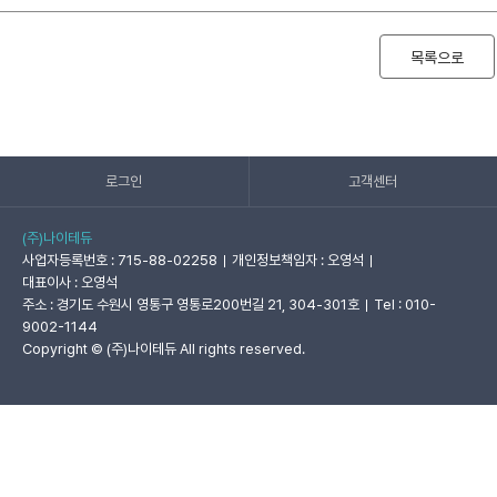
목록으로
로그인
고객센터
(주)나이테듀
사업자등록번호 : 715-88-02258
개인정보책임자 : 오영석
대표이사 : 오영석
주소 : 경기도 수원시 영통구 영통로200번길 21, 304-301호
Tel : 010-
9002-1144
Copyright © (주)나이테듀 All rights reserved.